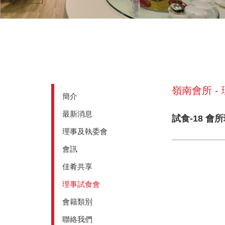
嶺南會所 -
簡介
最新消息
試食-18 會
理事及執委會
會訊
佳肴共享
理事試食會
會籍類別
聯絡我們