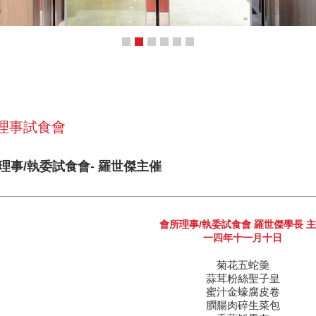
 理事試食會
所理事/執委試食會- 羅世傑主催
會所理事/執委試食會 羅世傑學長 
一四年十一月十日
菊花五蛇羮
蒜茸粉絲聖子皇
蜜汁金蠔腐皮卷
膶腸肉碎生菜包