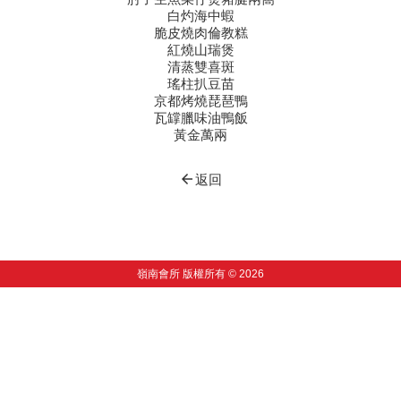
白灼海中蝦
脆皮燒肉倫教糕
紅燒山瑞煲
清蒸雙喜斑
瑤柱扒豆苗
京都烤燒琵琶鴨
瓦罉臘味油鴨飯
黃金萬兩
arrow_back
返回
嶺南會所 版權所有 © 2026