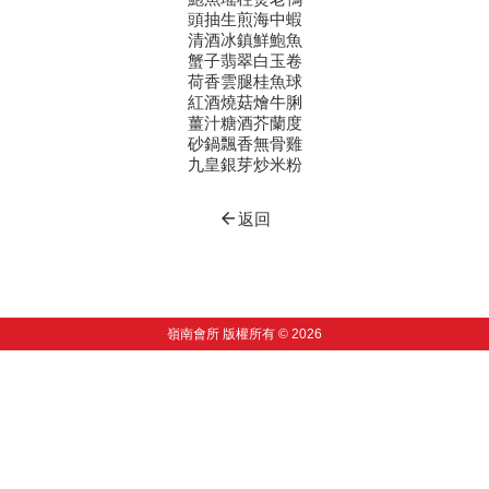
頭抽生煎海中蝦
清酒冰鎮鮮鮑魚
蟹子翡翠白玉卷
荷香雲腿桂魚球
紅酒燒菇燴牛脷
薑汁糖酒芥蘭度
砂鍋飄香無骨雞
九皇銀芽炒米粉
arrow_back
返回
嶺南會所 版權所有 © 2026