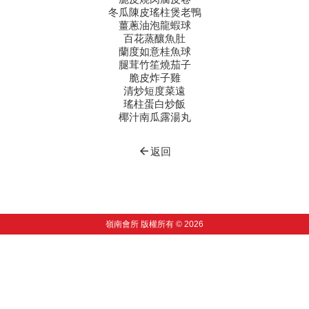
冬瓜陳皮瑤柱煲老鴨
薑蔥油泡龍蝦球
百花蒸釀魚肚
蘭度如意桂魚球
腿茸竹笙燒茄子
脆皮炸子雞
清炒短度菜遠
瑤柱蛋白炒飯
椰汁南瓜露湯丸
arrow_back
返回
嶺南會所 版權所有 © 2026