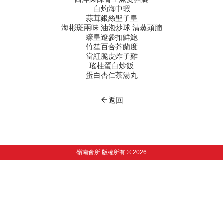
白灼海中蝦
蒜茸銀絲聖子皇
海彬斑兩味 油泡炒球 清蒸頭腩
蠔皇遼參扣鮮鮑
竹笙百合芥蘭度
當紅脆皮炸子雞
瑤柱蛋白炒飯
蛋白杏仁茶湯丸
arrow_back
返回
嶺南會所 版權所有 © 2026