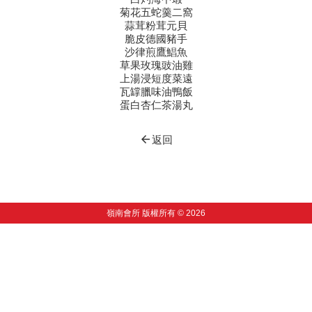
菊花五蛇羹二窩
蒜茸粉茸元貝
脆皮德國豬手
沙律煎鷹鯧魚
草果玫瑰豉油雞
上湯浸短度菜遠
瓦罉臘味油鴨飯
蛋白杏仁茶湯丸
arrow_back
返回
嶺南會所 版權所有 © 2026