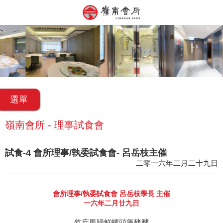
選單
嶺南會所 - 理事試食會
試食-4 會所理事/執委試食會- 呂岳枝主催
二零一六年二月二十九日
會所理事/執委試食會 呂岳枝學長 主催
一六年二月廿九日
竹庶馬蹄鮮螺頭煲豬腱