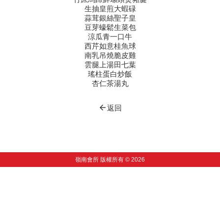
生抽皇煎大蝦碌
蒜茸銀絲聖子皇
豆芽蠔鬆生菜包
涼瓜青一口牛
西芹如意桂魚球
南乳吊燒脆皮雞
雲腿上湯田七葉
瑤柱蛋白炒飯
杏仁茶湯丸
arrow_back
返回
嶺南會所 版權所有 © 2026