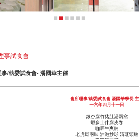
 理事試食會
理事/執委試食會- 潘國華主催
會所理事/執委試食會 潘國華學長 
一六年四月十一日
銀杏腐竹豬肚湯兩窩
蝦多士伴腐皮卷
咖喱牛爽腩
老虎斑兩味 油泡炒球 清蒸頭腩