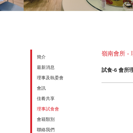
嶺南會所 -
簡介
最新消息
試食-6 會所
理事及執委會
會訊
佳肴共享
理事試食會
會籍類別
聯絡我們