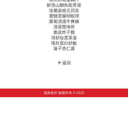
鮮淮山鰂魚龍骨湯
珍菌炭燒元貝皇
蜜餞雲腿明蝦球
蘿蔔清湯牛爽腩
清蒸雙海班
脆皮炸子雞
清炒短度菜遠
瑤柱蛋白炒飯
蓮子杏仁露
arrow_back
返回
嶺南會所 版權所有 © 2026