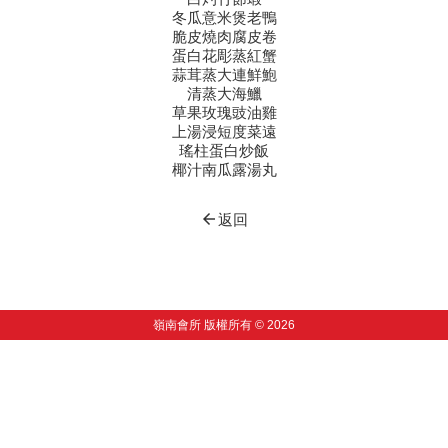
冬瓜意米煲老鴨
脆皮燒肉腐皮卷
蛋白花彫蒸紅蟹
蒜茸蒸大連鮮鮑
清蒸大海鱲
草果玫瑰豉油雞
上湯浸短度菜遠
瑤柱蛋白炒飯
椰汁南瓜露湯丸
arrow_back
返回
嶺南會所 版權所有 © 2026