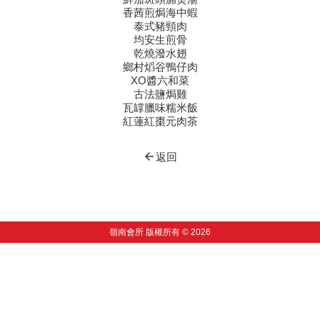
香茜煎焗海中蝦
泰式豬頸肉
均安生煎骨
乾燒潑水翅
鄉村熖谷鴨仔肉
XO醬六和菜
古法鹽焗雞
瓦罉臘味糯米飯
紅蓮紅棗元肉茶
arrow_back
返回
嶺南會所 版權所有 © 2026