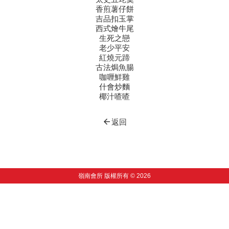
香煎薯仔餅
吉品扣玉掌
西式燴牛尾
生死之戀
老少平安
紅燒元蹄
古法焗魚腸
咖喱鮮雞
什會炒麵
椰汁喳喳
arrow_back
返回
嶺南會所 版權所有 © 2026