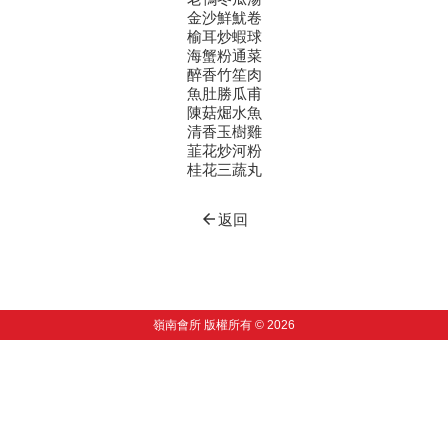
金沙鮮魷卷
榆耳炒蝦球
海蟹粉通菜
醉香竹笙肉
魚肚勝瓜甫
陳菇煀水魚
清香玉樹雞
韮花炒河粉
桂花三蔬丸
arrow_back
返回
嶺南會所 版權所有 © 2026