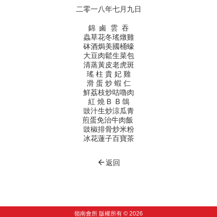
二零一八年七月九日
錦 鹵 雲 吞
蟲草花冬瑤燉雞
砵酒焗美國桶蠔
大豆肉鬆生菜包
清蒸黃皮老虎斑
瑤 柱 貴 妃 雞
滑 蛋 炒 蝦 仁
鮮荔枝炒咕嚕肉
紅 燒 B B 鴿
豉汁生炒涼瓜青
煎蛋免治牛肉飯
豉椒排骨炒米粉
冰花蓮子百寶茶
arrow_back
返回
嶺南會所 版權所有 © 2026