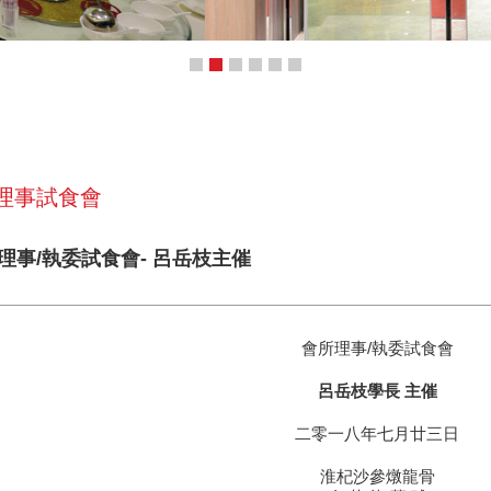
 理事試食會
所理事/執委試食會- 呂岳枝主催
會所理事/執委試食會
呂岳枝學長 主催
二零一八年七月廿三日
淮杞沙參燉龍骨