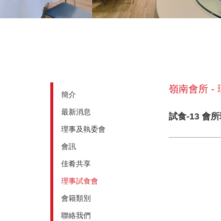
嶺南會所 -
簡介
最新消息
試食-13 會
理事及執委會
會訊
佳肴共享
理事試食會
會籍類別
聯絡我們