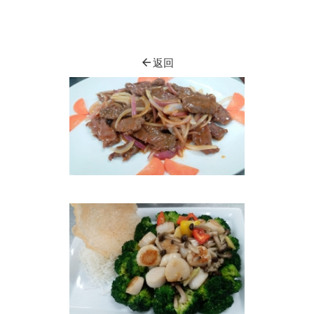
arrow_back
返回