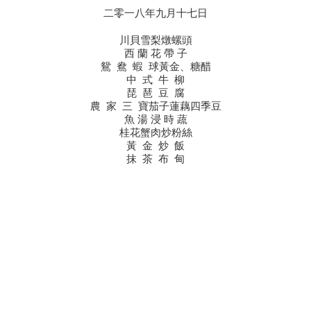
二零一八年九月十七日
川貝雪梨燉螺頭
西 蘭 花 帶 子
鴛 鴦 蝦 球黃金、糖醋
中 式 牛 柳
琵 琶 豆 腐
農 家 三 寶茄子蓮藕四季豆
魚 湯 浸 時 蔬
桂花蟹肉炒粉絲
黃 金 炒 飯
抹 茶 布 甸