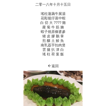
二零一八年十月十五日
瑤柱蓮藕牛展湯
花彫籠仔蒸中蝦
白 切 大 ???? 雞
蘿 蔔 牛 筋 腩
蝦子燒原條婆參
猪 皮 膠 鵝 掌
煎 釀 土 鯪 魚
南乳荔芋扣肉煲
雲 腿 扒 津 白
瑤 柱 荷 葉 飯
arrow_back
返回