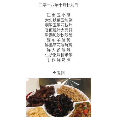
二零一八年十月廿九日
江 南 五 小 碟
太史秋菊五蛇羹
翡翠玉帶花枝片
香煎燒汁大元貝
翠盞風沙軟殼蟹
雙 冬 羊 腩 煲
鮮蟲草花浸時蔬
鮮 人 參 浸 雞
生炒臘味糯米飯
手 作 鮮 奶 凍
arrow_back
返回