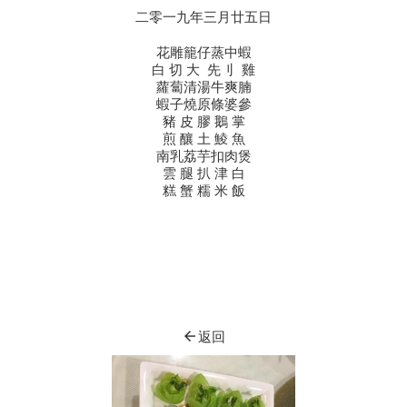
二零一九年三月廿五日
花雕籠仔蒸中蝦
白 切 大 先刂 雞
蘿蔔清湯牛爽腩
蝦子燒原條婆參
豬 皮 膠 鵝 掌
煎 釀 土 鯪 魚
南乳荔芋扣肉煲
雲 腿 扒 津 白
糕 蟹 糯 米 飯
arrow_back
返回