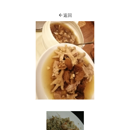
arrow_back
返回