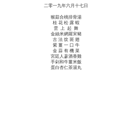
二零一九年六月十七日
猴菇合桃排骨湯
桂 花 松 露 蝦
雲 上 起 舞
金絲米網羅宋豬
古 法 炆 斑 翅
紫 薑 一 口 牛
金 蒜 有 機 菜
宮廷人蔘酒香雞
手剁和牛薑米飯
蛋白杏仁茶湯丸