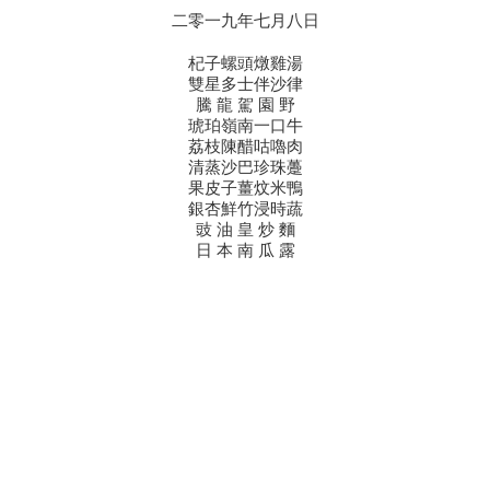
二零一九年七月八日
杞子螺頭燉雞湯
雙星多士伴沙律
騰 龍 駕 園 野
琥珀嶺南一口牛
荔枝陳醋咕嚕肉
清蒸沙巴珍珠躉
果皮子薑炆米鴨
銀杏鮮竹浸時蔬
豉 油 皇 炒 麵
日 本 南 瓜 露