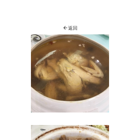
arrow_back
返回