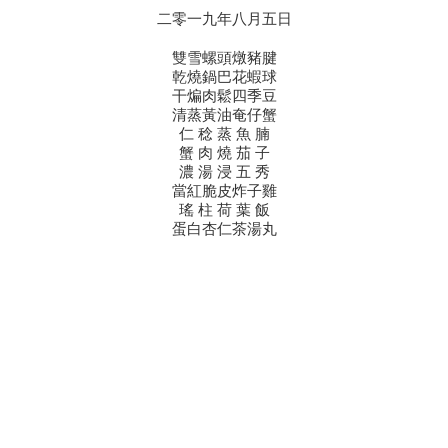
二零一九年八月五日
雙雪螺頭燉豬腱
乾燒鍋巴花蝦球
干煸肉鬆四季豆
清蒸黃油奄仔蟹
仁 稔 蒸 魚 腩
蟹 肉 燒 茄 子
濃 湯 浸 五 秀
當紅脆皮炸子雞
瑤 柱 荷 葉 飯
蛋白杏仁茶湯丸