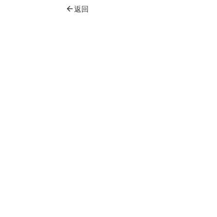
arrow_back
返回