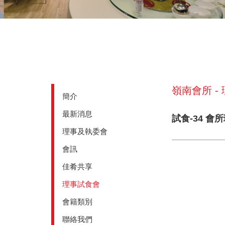
嶺南會所 -
簡介
最新消息
試食-34 會
理事及執委會
會訊
佳肴共享
理事試食會
會籍類別
聯絡我們