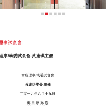
 理事試食會
所理事/執委試食會-黃達琪主催
會所理事/執委試食會
黃達琪學長 主催
二零一九年八月十九日
椰 皇 燉 雞 湯