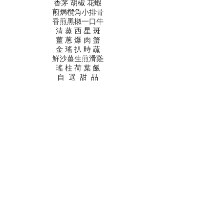
香茅 胡椒 花蝦
煎焗欖角小排骨
香煎黑椒一口牛
清 蒸 西 星 斑
薑 蔥 爆 肉 蟹
金 瑤 扒 時 蔬
鮮沙薑生煎滑雞
瑤 柱 荷 葉 飯
自 選 甜 品