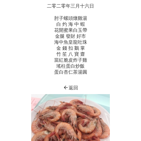
二零二零年三月十六日
肘子螺頭燉雞湯
白 灼 海 中 蝦
花開蜜果白玉帶
金腿 發財 好市
海中魚皇龍吐珠
金 錢 扣 鵝 掌
竹 笙 八 寶 齋
當紅脆皮炸子雞
瑤柱蛋白炒飯
蛋白杏仁茶湯圓
arrow_back
返回