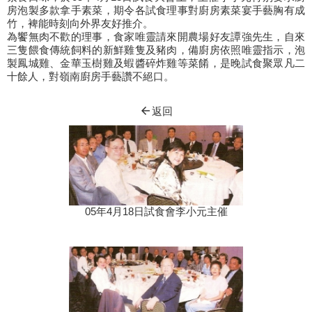
房泡製多款拿手素菜，期令各試食理事對廚房素菜宴手藝胸有成
竹，裨能時刻向外界友好推介。
為饗無肉不歡的理事，食家唯靈請來開農場好友譚強先生，自來
三隻餵食傳統飼料的新鮮雞隻及豬肉，備廚房依照唯靈指示，泡
製鳳城雞、金華玉樹雞及蝦醬碎炸雞等菜餚，是晚試食聚眾凡二
十餘人，對嶺南廚房手藝讚不絕口。
arrow_back
返回
05年4月18日試食會李小元主催