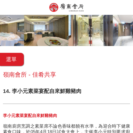
選單
嶺南會所 - 佳肴共享
14. 李小元素菜宴配自來鮮雞豬肉
李小元素菜宴配自來鮮雞豬肉
嶺南廚房烹調之素菜席不論色香味都饒有水準，為迎合時下健康
素食口味，於05年4月18日試食大會上，主催李小元特別要求廚