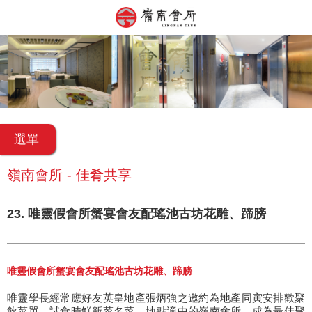
選單
嶺南會所 - 佳肴共享
23. 唯靈假會所蟹宴會友配瑤池古坊花雕、蹄膀
唯靈假會所蟹宴會友配瑤池古坊花雕、蹄膀
唯靈學長經常應好友英皇地產張炳強之邀約為地產同寅安排歡聚
飲菜單，試食時鮮新菜名菜，地點適中的嶺南會所，成為最佳聚