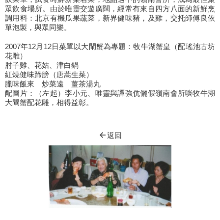
眾飲食場所。由於唯靈交遊廣闊，經常有來自四方八面的新鮮烹
調用料：北京有機瓜果蔬菜，新界健味豬，及雞，交托師傅良依
單泡製，與眾同樂。
2007年12月12日菜單以大閘蟹為專題：牧牛湖蟹皇（配瑤池古坊
花雕）
肘子雞、花姑、津白鍋
紅燒健味蹄膀（唐蒿生菜）
臘味飯來 炒菜遠 薑茶湯丸
配圖片：（左起）李小元、唯靈與譚強伉儷假嶺南會所啖牧牛湖
大閘蟹配花雕，相得益彰。
arrow_back
返回