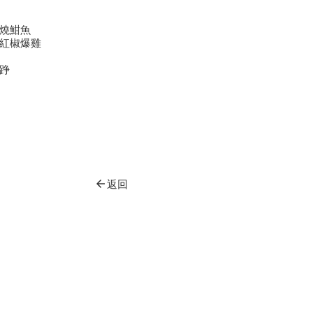
燒魽魚
紅椒爆雞
踭
arrow_back
返回