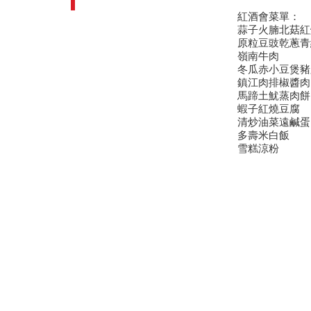
紅酒會菜單：
蒜子火腩北菇紅
原粒豆豉乾蔥青
嶺南牛肉
冬瓜赤小豆煲豬
鎮江肉排椒醬肉
馬蹄土魷蒸肉餅
蝦子紅燒豆腐
清炒油菜遠鹹蛋
多壽米白飯
雪糕涼粉