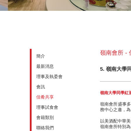
嶺南會所 -
簡介
最新消息
5. 嶺南大
理事及執委會
會訊
嶺南大學同學紅
佳肴共享
嶺南會所盛事多
理事試食會
務中心之邀，為
會籍類別
以美酒配中華美
嶺南會所特別為
聯絡我們