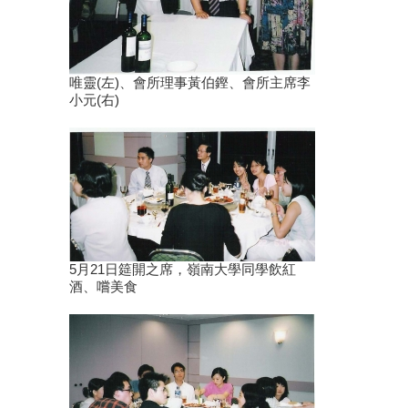
唯靈(左)、會所理事黃伯鏗、會所主席李
小元(右)
5月21日筵開之席，嶺南大學同學飲紅
酒、嚐美食