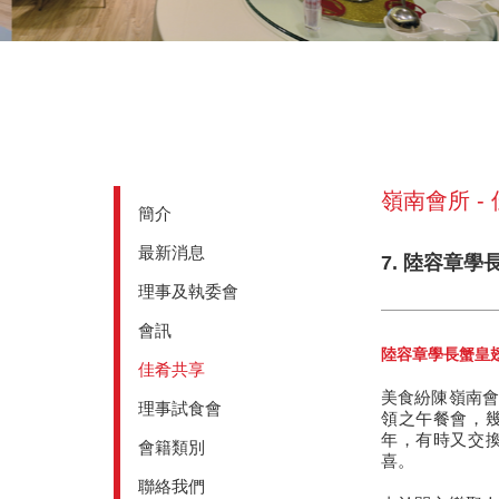
嶺南會所 -
簡介
最新消息
7. 陸容章
理事及執委會
會訊
陸容章學長蟹皇
佳肴共享
美食紛陳嶺南會
理事試食會
領之午餐會，
年，有時又交
會籍類別
喜。
聯絡我們