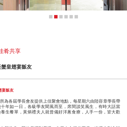
 佳肴共享
學長蟹皇翅宴飯友
翅宴飯友
所為各屆學長會友提供上佳聚會地點，每星期六由陸容章學長帶
幾十年如一日，各級學友聞風而至，席間談笑風生，有時大話當
換養生餐單，黃炳禮夫人就曾備好洋蔥食療，人手一份，皆大歡